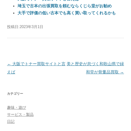
埼玉で古本の出張買取を頼むならくじら堂がお勧め
大手で評価の低い古本でも高く買い取ってくれるかも
投稿日:
2023年3月1日
投稿ナビゲーション
←
大阪でトナー買取サイトと言
美と歴史が息づく和歌山県で緑
えば
和堂が骨董品買取
→
カテゴリー
趣味・遊び
サービス・製品
日記